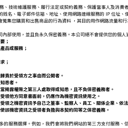
務、技術維護服務、履行法定或契約義務、保護當事人及消費
姓名、電子郵件信箱、地址、使用網路連線服務的 IP 位址
會蒐集您購買和出售商品的行為資料 ，其目的用作網路流量和行
司內部使用，並且負永久保密義務。本公司絕不會提供您的個人
必要；
的產品或服務；
；
要求；
可歸責於受領方之事由而公開者。
或知悉者。
正當揭露權限之第三人處取得或知悉，且不負保密義務者。
但受領他方同意書面前，仍應作為機密資訊使用之。
員受領之機密資訊予自己之董事、監察人、員工、關係企業、依
應使該機密資訊之受領者負擔與本契約同等之保密義務。
多的服務選擇。例如，我們會將我們網站的第三方支付服務、